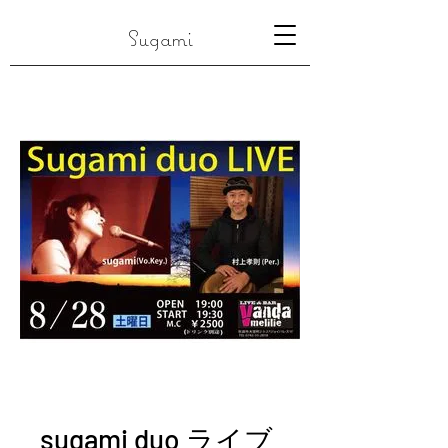
Sugami
sugami duo ライブ