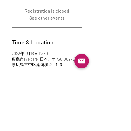
Registration is closed
See other events
Time & Location
2023年4月16日 17:30
広島市jive cafe, 日本、〒730-0027 広島
県広島市中区薬研堀２−１３
About the Event
sugami with lagoon
Vocal sugami
Drums 井戸本　勝裕
Double bass 家口　直哉
keyborads sasapong
Staple 5