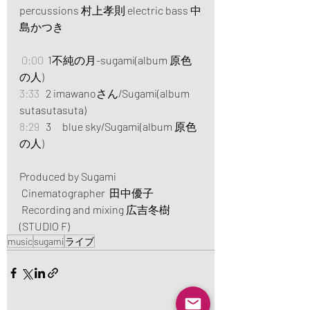
percussions 村上孝則 electric bass 中
島かつき 
0:00
  1不純の月-sugami(album 原色
の人) 
3:33
   2 imawanoさん/Sugami(album 
sutasutasuta) 
8:29
   3　blue sky/Sugami(album 原色
の人)  
Produced by Sugami 
 Cinematographer  田中優子
 Recording and mixing 広吉冬樹
(STUDIO F)
music
sugami
ライブ