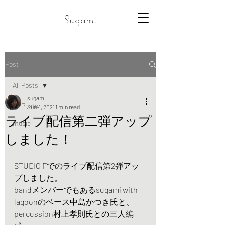
Sugami
Post
All Posts
sugami
All Posts
Jun 4, 2021
1 min read
ライブ配信第二弾アップ
music
しました！
STUDIO Fでのライブ配信第2弾アッ
プしました。
bandメンバーでもあるsugami with 
lagoonのベース中島かつき氏と、
percussion村上孝則氏との三人編