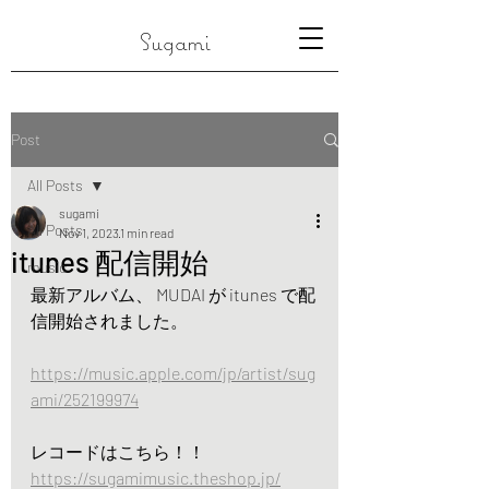
Sugami
Post
All Posts
sugami
All Posts
Nov 1, 2023
1 min read
itunes 配信開始
music
最新アルバム、 MUDAI が itunes で配
信開始されました。
https://music.apple.com/jp/artist/sug
ami/252199974
レコードはこちら！！
https://sugamimusic.theshop.jp/