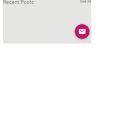
Recent Posts
See All
Comments
MV 嘘じゃないの
本年もよろしくお願い
Write a comment...