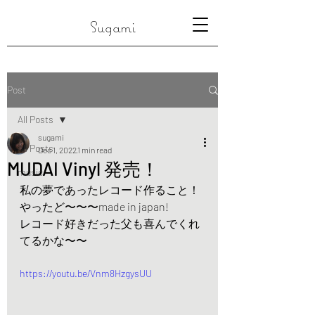
Sugami
Post
All Posts
sugami
All Posts
Dec 1, 2022
1 min read
MUDAI Vinyl 発売！
music
私の夢であったレコード作ること！
やったど〜〜〜made in japan!
レコード好きだった父も喜んでくれ
てるかな〜〜
https://youtu.be/Vnm8HzgysUU