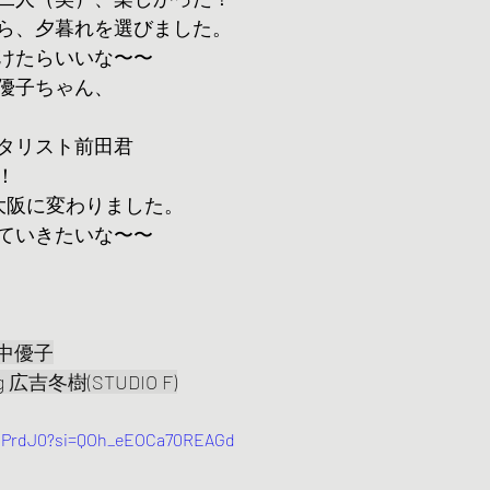
ら、夕暮れを選びました。
けたらいいな〜〜
優子ちゃん、
タリスト前田君
！
大阪に変わりました。
ていきたいな〜〜
 田中優子
ing 広吉冬樹(STUDIO F)
KibPrdJ0?si=QOh_eEOCa70REAGd